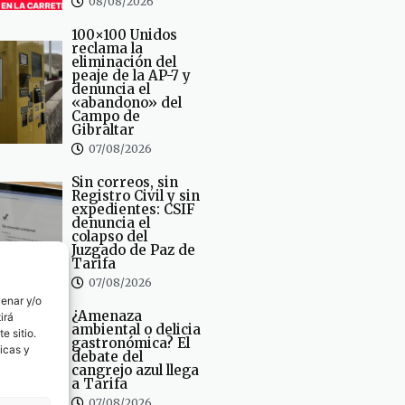
08/08/2026
100×100 Unidos
reclama la
eliminación del
peaje de la AP-7 y
denuncia el
«abandono» del
Campo de
Gibraltar
07/08/2026
Sin correos, sin
Registro Civil y sin
expedientes: CSIF
denuncia el
colapso del
Juzgado de Paz de
Tarifa
07/08/2026
cenar y/o
¿Amenaza
irá
ambiental o delicia
e sitio.
gastronómica? El
icas y
debate del
cangrejo azul llega
a Tarifa
07/08/2026