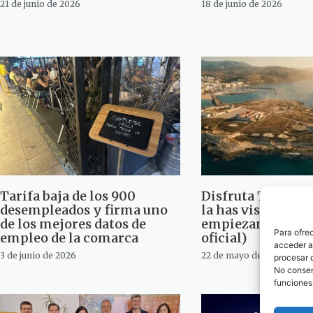
21 de junio de 2026
18 de junio de 2026
Tarifa baja de los 900
Disfruta Tarifa 
desempleados y firma uno
la has visto, 9 día
de los mejores datos de
empiezan hoy…(v
Para ofre
empleo de la comarca
oficial)
acceder a 
3 de junio de 2026
22 de mayo de 2026
procesar 
No consent
funciones