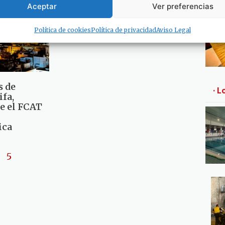
Aceptar
Ver preferencias
Política de cookies
Política de privacidad
Aviso Legal
s de
· L
ifa,
e el FCAT
ica
5