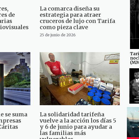
res,
La comarca diseña su
res de
estrategia para atraer
arias
cruceros de lujo con Tarifa
iovisuales
como pieza clave
25 de junio de 2026
Tari
noc
(M
ne se suma
La solidaridad tarifeña
Empresas
vuelve a la acción los días 5
Cáritas
y 6 de junio para ayudar a
las familias más