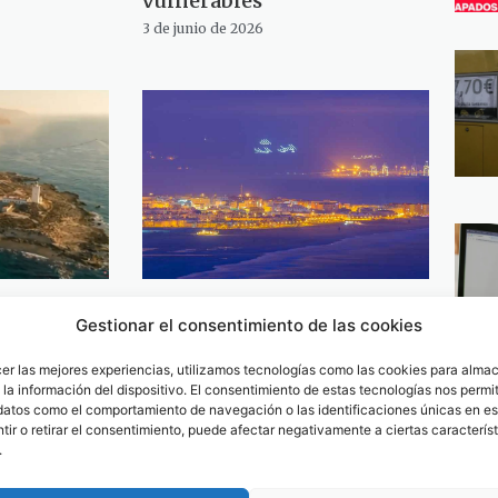
vulnerables
3 de junio de 2026
como nunca
Tarifa, más viva que nunca:
Gestionar el consentimiento de las cookies
s de Cine
experiencias especiales
ideo
durante los 9 días del FCAT
cer las mejores experiencias, utilizamos tecnologías como las cookies para alma
21 de mayo de 2026
la información del dispositivo. El consentimiento de estas tecnologías nos permit
datos como el comportamiento de navegación o las identificaciones únicas en est
ir o retirar el consentimiento, puede afectar negativamente a ciertas característ
.