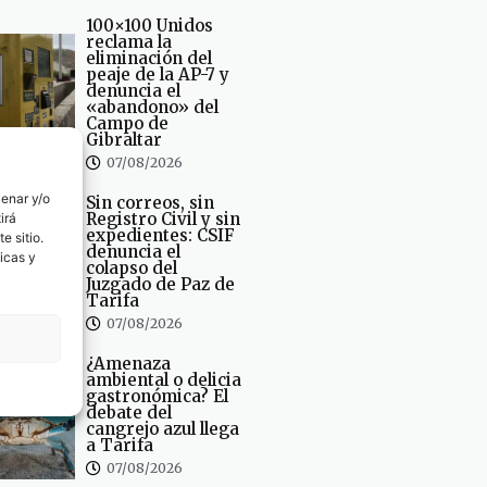
100×100 Unidos
reclama la
eliminación del
peaje de la AP-7 y
denuncia el
«abandono» del
Campo de
Gibraltar
07/08/2026
cenar y/o
Sin correos, sin
Registro Civil y sin
irá
expedientes: CSIF
e sitio.
denuncia el
icas y
colapso del
Juzgado de Paz de
Tarifa
07/08/2026
¿Amenaza
ambiental o delicia
gastronómica? El
debate del
cangrejo azul llega
a Tarifa
07/08/2026