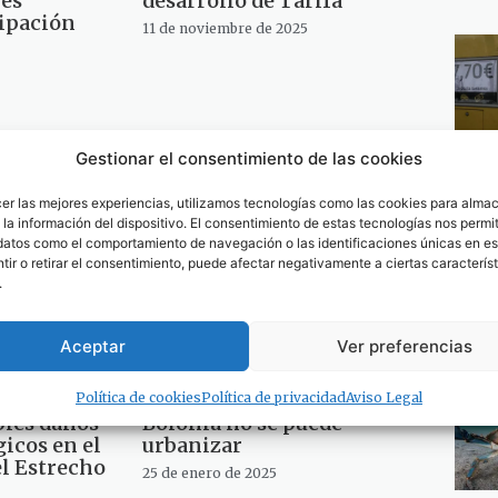
les
desarrollo de Tarifa
cipación
11 de noviembre de 2025
Gestionar el consentimiento de las cookies
cer las mejores experiencias, utilizamos tecnologías como las cookies para alma
la información del dispositivo. El consentimiento de estas tecnologías nos permit
datos como el comportamiento de navegación o las identificaciones únicas en est
ir o retirar el consentimiento, puede afectar negativamente a ciertas característ
.
Aceptar
Ver preferencias
tas en
AGADEN-Ecologistas en
ado a la
Acción advierte que la finca
adquirida por Altanea en
Política de cookies
Política de privacidad
Aviso Legal
bles daños
Bolonia no se puede
gicos en el
urbanizar
el Estrecho
25 de enero de 2025