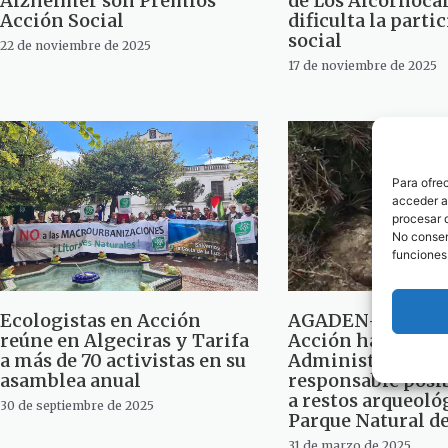
Alzheimer son Premios
de Los Alcornoca
Acción Social
dificulta la parti
social
22 de noviembre de 2025
17 de noviembre de 2025
Para ofre
acceder a 
procesar 
No consent
funciones
Ecologistas en Acción
AGADEN-Ecologis
reúne en Algeciras y Tarifa
Acción ha notific
a más de 70 activistas en su
Administración
asamblea anual
responsable posi
a restos arqueoló
30 de septiembre de 2025
Parque Natural d
31 de marzo de 2025