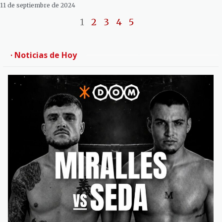
11 de septiembre de 2024
1
2
3
4
5
· Noticias de Hoy