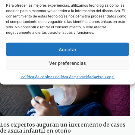
Para ofrecer las mejores experiencias, utilizamos tecnologías como las
cookies para almacenar y/o acceder a la información del dispositivo. El
El Área Campo de Gibraltar Oeste trabaja para
consentimiento de estas tecnologías nos permitirá procesar datos como
mejorar la comunicación con las asociaciones
el comportamiento de navegación o las identificaciones únicas en este
de pacientes
sitio. No consentir o retirar el consentimiento, puede afectar
negativamente a ciertas características y funciones.
13 de septiembre de 2024
Aceptar
Ver preferencias
Política de cookies
Política de privacidad
Aviso Legal
Los expertos auguran un incremento de casos
de asma infantil en otoño