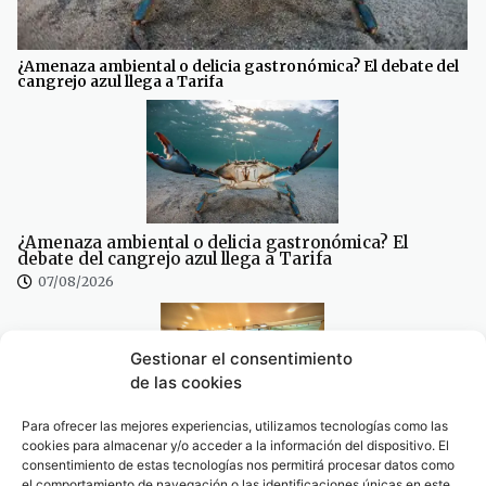
¿Amenaza ambiental o delicia gastronómica? El debate del
cangrejo azul llega a Tarifa
¿Amenaza ambiental o delicia gastronómica? El
debate del cangrejo azul llega a Tarifa
07/08/2026
Gestionar el consentimiento
de las cookies
Para ofrecer las mejores experiencias, utilizamos tecnologías como las
Se traspasa un amplio local de 180 metros cuadrados
cookies para almacenar y/o acceder a la información del dispositivo. El
en pleno centro de Tarifa
consentimiento de estas tecnologías nos permitirá procesar datos como
el comportamiento de navegación o las identificaciones únicas en este
07/08/2026