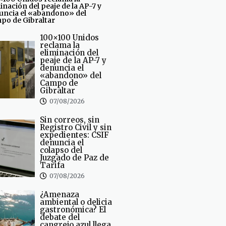
inación del peaje de la AP-7 y
uncia el «abandono» del
po de Gibraltar
100×100 Unidos
reclama la
eliminación del
peaje de la AP-7 y
denuncia el
«abandono» del
Campo de
Gibraltar
07/08/2026
Sin correos, sin
Registro Civil y sin
expedientes: CSIF
denuncia el
colapso del
Juzgado de Paz de
Tarifa
07/08/2026
¿Amenaza
ambiental o delicia
gastronómica? El
debate del
cangrejo azul llega