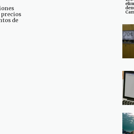
elim
iones
den
Cam
 precios
ntos de