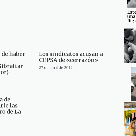
Est
una
Rig
 de haber
Los sindicatos acusan a
CEPSA de «cerrazón»
ibraltar
27 de abril de 2015
ior)
a de
rle las
ro de La