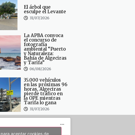
El árbol que
esculpe el Levante
31/07/2026
La APBA convoca
el concurso de
fotografía
ambiental “Puerto
y Naturaleza:
Bahía de Algeciras
y Tarifa”
06/08/2026
35.000 vehículos
en las próximas 96
horas, Algeciras
pierde tráfico en
la OPE mientras
Tarifa lo gana
31/07/2026
 para aceptar cookies de