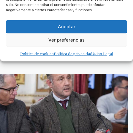
sitio. No consentir o retirar el consentimiento, puede afectar
negativamente a ciertas características y funciones.
Aceptar
La APBA aprueba los pliegos para la
Ver preferencias
transformación del enlace Tarifa-Tánger
Ciudad en una línea marítima “Verde”
Política de cookies
Política de privacidad
Aviso Legal
9 de febrero de 2024