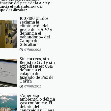
inación del peaje de la AP-7 y
uncia el «abandono» del
po de Gibraltar
100×100 Unidos
reclama la
eliminación del
peaje de la AP-7 y
denuncia el
«abandono» del
Campo de
Gibraltar
07/08/2026
Sin correos, sin
Registro Civil y sin
expedientes: CSIF
denuncia el
colapso del
Juzgado de Paz de
Tarifa
07/08/2026
¿Amenaza
ambiental o delicia
gastronómica? El
debate del
cangrejo azul llega