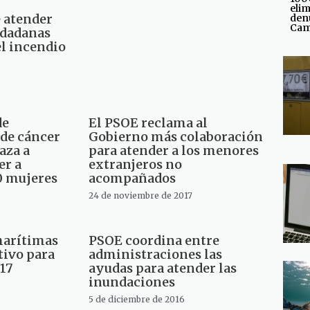
elim
e atender
den
Cam
udadanas
el incendio
de
El PSOE reclama al
 de cáncer
Gobierno más colaboración
aza a
para atender a los menores
er a
extranjeros no
0 mujeres
acompañados
24 de noviembre de 2017
marítimas
PSOE coordina entre
tivo para
administraciones las
17
ayudas para atender las
inundaciones
5 de diciembre de 2016