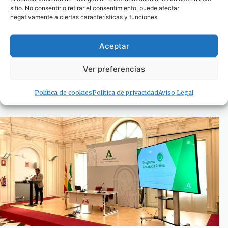
sitio. No consentir o retirar el consentimiento, puede afectar
negativamente a ciertas características y funciones.
Aceptar
PlanetA; ayudas para la construcción y mejora
Ver preferencias
de estaciones de transferencia de biorresiduos
6 de agosto de 2024
Política de cookies
Política de privacidad
Aviso Legal