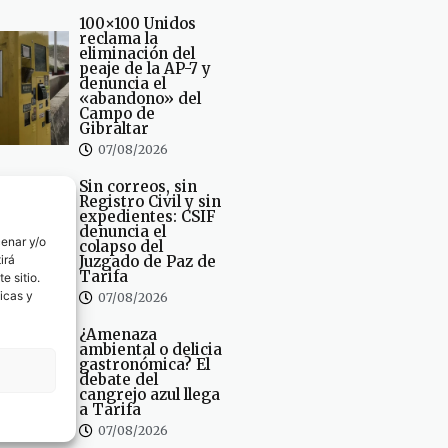
100×100 Unidos
reclama la
eliminación del
peaje de la AP-7 y
denuncia el
«abandono» del
Campo de
Gibraltar
07/08/2026
Sin correos, sin
Registro Civil y sin
expedientes: CSIF
denuncia el
cenar y/o
colapso del
irá
Juzgado de Paz de
Tarifa
e sitio.
icas y
07/08/2026
¿Amenaza
ambiental o delicia
gastronómica? El
debate del
cangrejo azul llega
a Tarifa
07/08/2026