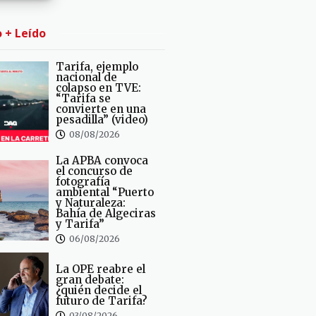
o + Leído
Tarifa, ejemplo
nacional de
colapso en TVE:
“Tarifa se
convierte en una
pesadilla” (video)
08/08/2026
La APBA convoca
el concurso de
fotografía
ambiental “Puerto
y Naturaleza:
Bahía de Algeciras
y Tarifa”
06/08/2026
La OPE reabre el
gran debate:
¿quién decide el
futuro de Tarifa?
03/08/2026