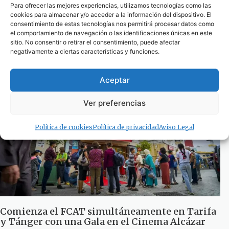
Para ofrecer las mejores experiencias, utilizamos tecnologías como las
cookies para almacenar y/o acceder a la información del dispositivo. El
consentimiento de estas tecnologías nos permitirá procesar datos como
el comportamiento de navegación o las identificaciones únicas en este
Facinas comienza su programa de actividades
sitio. No consentir o retirar el consentimiento, puede afectar
estivales «Verano Divertido»
negativamente a ciertas características y funciones.
2 de julio de 2024
Aceptar
Ver preferencias
Política de cookies
Política de privacidad
Aviso Legal
Comienza el FCAT simultáneamente en Tarifa
y Tánger con una Gala en el Cinema Alcázar