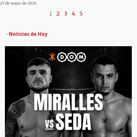
27 de mayo de 2024
1
2
3
4
5
· Noticias de Hoy