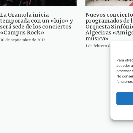
La Gramola inicia
Nuevos concierto
temporada con un «lujo» y
programados de l
será sede de los conciertos
Orquesta Sinfóni
«Campus Rock»
Algeciras «Amigo
música»
30 de septiembre de 2013
1 de febrero de 2013
1
2
3
Para ofre
acceder a 
procesar 
No consent
funciones