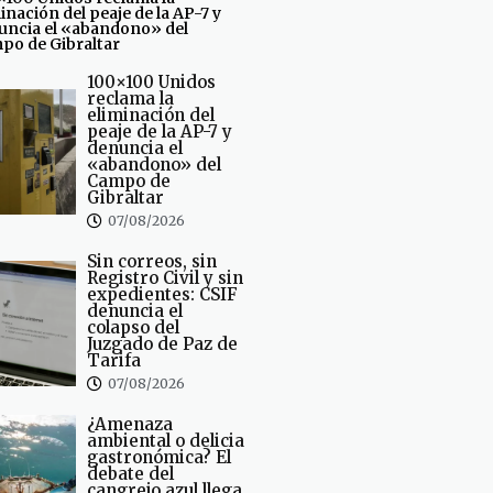
inación del peaje de la AP-7 y
uncia el «abandono» del
po de Gibraltar
100×100 Unidos
reclama la
eliminación del
peaje de la AP-7 y
denuncia el
«abandono» del
Campo de
Gibraltar
07/08/2026
Sin correos, sin
Registro Civil y sin
expedientes: CSIF
denuncia el
colapso del
Juzgado de Paz de
Tarifa
07/08/2026
¿Amenaza
ambiental o delicia
gastronómica? El
debate del
cangrejo azul llega