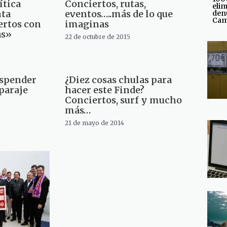
ítica
Conciertos, rutas,
elim
nta
eventos…..más de lo que
den
Cam
ertos con
imaginas
as»
22 de octubre de 2015
uspender
¿Diez cosas chulas para
paraje
hacer este Finde?
Conciertos, surf y mucho
más…
21 de mayo de 2014