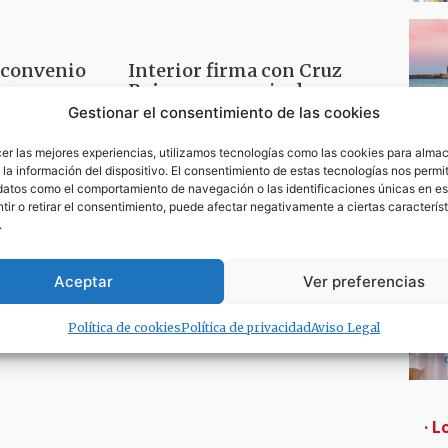
l convenio
Interior firma con Cruz
ara
Roja un convenio de
ios
1.125.000 euros para
Gestionar el consentimiento de las cookies
arios
asistencia social en los CIE
cer las mejores experiencias, utilizamos tecnologías como las cookies para alma
23 de abril de 2018
la información del dispositivo. El consentimiento de estas tecnologías nos permit
datos como el comportamiento de navegación o las identificaciones únicas en est
ir o retirar el consentimiento, puede afectar negativamente a ciertas característ
ales de
.
ar
enio para
ooperación
Aceptar
Ver preferencias
Política de cookies
Política de privacidad
Aviso Legal
5
· L