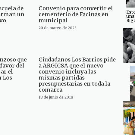
scuela de
Convenio para convertir el
Est
firman un
cementerio de Facinas en
una
vo
municipal
Rig
20 de marzo de 2023
onzoso que
Ciudadanos Los Barrios pide
 favor del
a ARGICSA que el nuevo
ar el
convenio incluya las
n Los
mismas partidas
presupuestarias en toda la
comarca
18 de junio de 2018