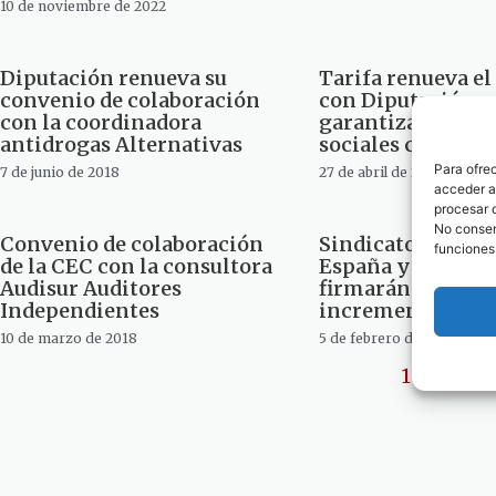
10 de noviembre de 2022
Diputación renueva su
Tarifa renueva e
convenio de colaboración
con Diputación p
con la coordinadora
garantizar servic
antidrogas Alternativas
sociales comunit
Para ofre
7 de junio de 2018
27 de abril de 2018
acceder a 
procesar 
No consent
Convenio de colaboración
Sindicatos polici
funciones
de la CEC con la consultora
España y Gibralt
Audisur Auditores
firmarán un conv
Independientes
incrementar la c
10 de marzo de 2018
5 de febrero de 2018
1
2
3
4