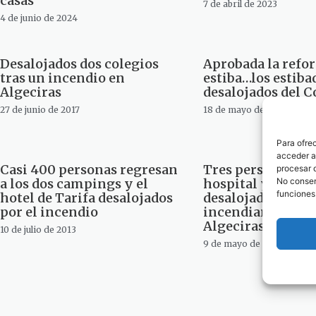
casas
7 de abril de 2023
4 de junio de 2024
Desalojados dos colegios
Aprobada la refor
tras un incendio en
estiba…los estiba
Algeciras
desalojados del 
27 de junio de 2017
18 de mayo de 2017
Para ofre
acceder a 
Casi 400 personas regresan
Tres personas tra
procesar 
a los dos campings y el
hospital y 90 vec
No consent
funciones
hotel de Tarifa desalojados
desalojados tras
por el incendio
incendiarse un a
Algeciras
10 de julio de 2013
9 de mayo de 2013