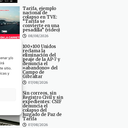
Tarifa, ejemplo
nacional de
colapso en TVE:
“Tarifa se
convierte en una
pesadilla” (video)
08/08/2026
100×100 Unidos
reclama la
eliminación del
cenar y/o
peaje de la AP-7 y
irá
denuncia el
«abandono» del
e sitio.
Campo de
icas y
Gibraltar
07/08/2026
Sin correos, sin
Registro Civil y sin
expedientes: CSIF
denuncia el
colapso del
Juzgado de Paz de
Tarifa
07/08/2026