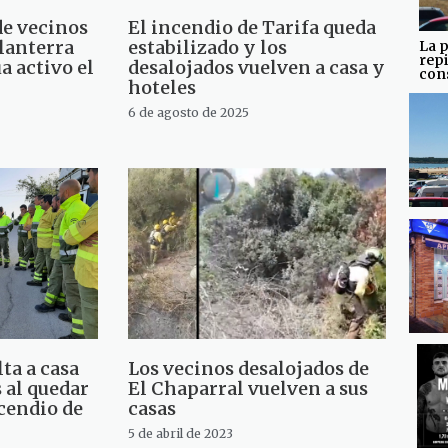
de vecinos
El incendio de Tarifa queda
lanterra
estabilizado y los
La p
repi
 activo el
desalojados vuelven a casa y
con
hoteles
6 de agosto de 2025
ta a casa
Los vecinos desalojados de
s al quedar
El Chaparral vuelven a sus
ncendio de
casas
5 de abril de 2023