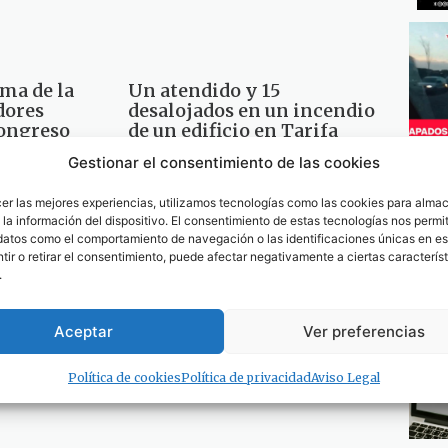
ma de la
Un atendido y 15
dores
desalojados en un incendio
Congreso
de un edificio en Tarifa
(Cádiz)
Gestionar el consentimiento de las cookies
30 de noviembre de 2013
cer las mejores experiencias, utilizamos tecnologías como las cookies para alma
la información del dispositivo. El consentimiento de estas tecnologías nos permit
sladadas al
datos como el comportamiento de navegación o las identificaciones únicas en est
inos
ir o retirar el consentimiento, puede afectar negativamente a ciertas característ
.
scensor en
Aceptar
Ver preferencias
Política de cookies
Política de privacidad
Aviso Legal