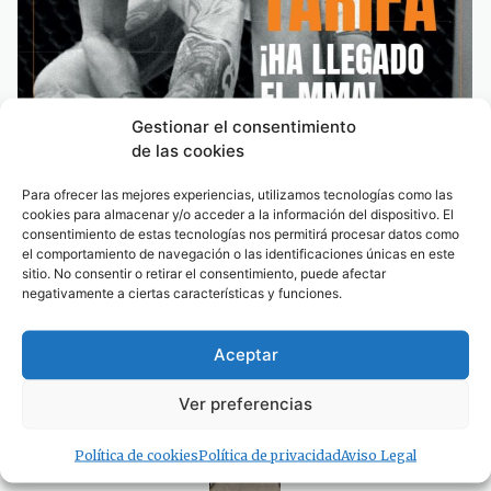
Gestionar el consentimiento
de las cookies
Este sábado deporte y música con una espectacular velada
de MMA y Rigo Pex-MENEO
Para ofrecer las mejores experiencias, utilizamos tecnologías como las
cookies para almacenar y/o acceder a la información del dispositivo. El
consentimiento de estas tecnologías nos permitirá procesar datos como
el comportamiento de navegación o las identificaciones únicas en este
sitio. No consentir o retirar el consentimiento, puede afectar
negativamente a ciertas características y funciones.
Este sábado deporte y música con una espectacular
velada de MMA y Rigo Pex-MENEO
Aceptar
06/08/2026
Ver preferencias
Política de cookies
Política de privacidad
Aviso Legal