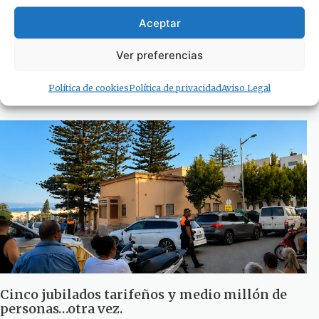
Aceptar
50.000 personas con un sentimiento común:
Ver preferencias
TARIFA
4 de agosto de 2026
Política de cookies
Política de privacidad
Aviso Legal
Cinco jubilados tarifeños y medio millón de
personas…otra vez.