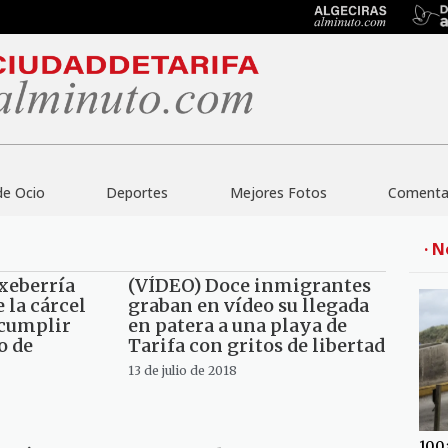
de Ocio
Deportes
Mejores Fotos
Comentar
· N
txeberría
(VÍDEO) Doce inmigrantes
e la cárcel
graban en vídeo su llegada
 cumplir
en patera a una playa de
o de
Tarifa con gritos de libertad
13 de julio de 2018
100