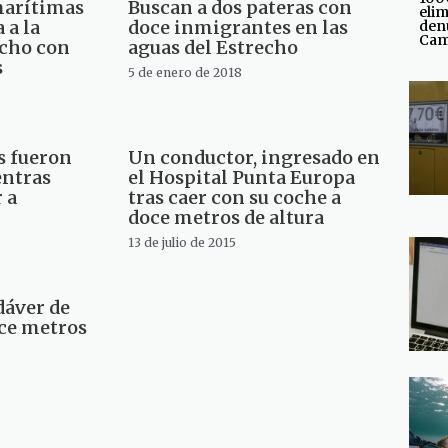
marítimas
Buscan a dos pateras con
elim
 a la
doce inmigrantes en las
den
Cam
echo con
aguas del Estrecho
s
5 de enero de 2018
s fueron
Un conductor, ingresado en
entras
el Hospital Punta Europa
 a
tras caer con su coche a
doce metros de altura
13 de julio de 2015
dáver de
oce metros