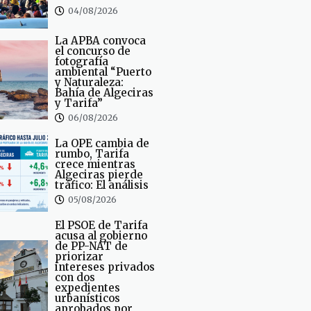
04/08/2026
La APBA convoca
el concurso de
fotografía
ambiental “Puerto
y Naturaleza:
Bahía de Algeciras
y Tarifa”
06/08/2026
La OPE cambia de
rumbo, Tarifa
crece mientras
Algeciras pierde
tráfico: El análisis
05/08/2026
El PSOE de Tarifa
acusa al gobierno
de PP-NAT de
priorizar
intereses privados
con dos
expedientes
urbanísticos
aprobados por