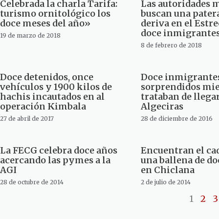
Celebrada la charla Tarifa:
Las autoridades 
turismo ornitológico los
buscan una patera
doce meses del año»
deriva en el Estr
doce inmigrante
19 de marzo de 2018
8 de febrero de 2018
Doce detenidos, once
Doce inmigrante
vehículos y 1900 kilos de
sorprendidos mi
hachis incautados en al
trataban de llegar
operación Kimbala
Algeciras
27 de abril de 2017
28 de diciembre de 2016
La FECG celebra doce años
Encuentran el ca
acercando las pymes a la
una ballena de d
AGI
en Chiclana
28 de octubre de 2014
2 de julio de 2014
1
2
3