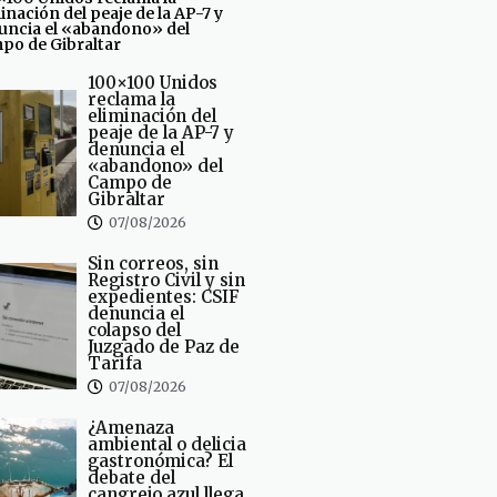
inación del peaje de la AP-7 y
uncia el «abandono» del
po de Gibraltar
100×100 Unidos
reclama la
eliminación del
peaje de la AP-7 y
denuncia el
«abandono» del
Campo de
Gibraltar
07/08/2026
Sin correos, sin
Registro Civil y sin
expedientes: CSIF
denuncia el
colapso del
Juzgado de Paz de
Tarifa
07/08/2026
¿Amenaza
ambiental o delicia
gastronómica? El
debate del
cangrejo azul llega