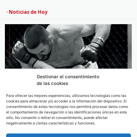
· Noticias de Hoy
Gestionar el consentimiento
de las cookies
Para ofrecer las mejores experiencias, utilizamos tecnologías como las
cookies para almacenar y/o acceder a la información del dispositivo. El
consentimiento de estas tecnologías nos permitirá procesar datos como
el comportamiento de navegación o las identificaciones únicas en este
sitio. No consentir o retirar el consentimiento, puede afectar
Este sábado deporte y música con una espectacular velada
negativamente a ciertas características y funciones.
de MMA y Rigo Pex-MENEO