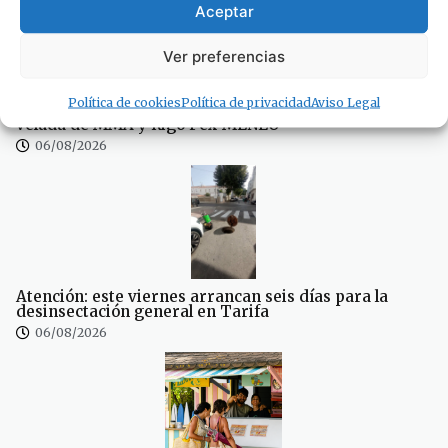
Aceptar
Ver preferencias
Política de cookies
Política de privacidad
Aviso Legal
Este sábado deporte y música con una espectacular
velada de MMA y Rigo Pex-MENEO
06/08/2026
Atención: este viernes arrancan seis días para la
desinsectación general en Tarifa
06/08/2026