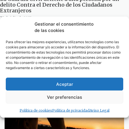
delito Contra el Derecho de los Ciudadanos
Extranjeros
28 de julio de 2017
Gestionar el consentimiento
1
2
3
de las cookies
Para ofrecer las mejores experiencias, utilizamos tecnologías como las
· Noticias de Hoy
cookies para almacenar y/o acceder a la información del dispositivo. El
consentimiento de estas tecnologías nos permitirá procesar datos como
el comportamiento de navegación o las identificaciones únicas en este
sitio. No consentir o retirar el consentimiento, puede afectar
negativamente a ciertas características y funciones.
Aceptar
Ver preferencias
Política de cookies
Política de privacidad
Aviso Legal