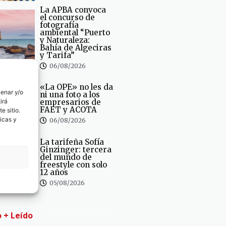
La APBA convoca
el concurso de
fotografía
ambiental “Puerto
y Naturaleza:
Bahía de Algeciras
y Tarifa”
06/08/2026
«La OPE» no les da
cenar y/o
ni una foto a los
irá
empresarios de
FAET y ACOTA
e sitio.
icas y
06/08/2026
La tarifeña Sofía
Ginzinger: tercera
del mundo de
freestyle con solo
12 años
05/08/2026
o + Leído