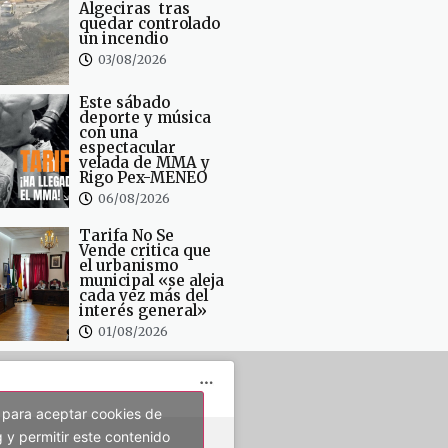
Algeciras tras
quedar controlado
un incendio
03/08/2026
Este sábado
deporte y música
con una
espectacular
velada de MMA y
Rigo Pex-MENEO
06/08/2026
Tarifa No Se
Vende critica que
el urbanismo
municipal «se aleja
cada vez más del
interés general»
01/08/2026
 para aceptar cookies de
 y permitir este contenido