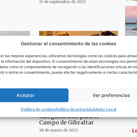
15 de septiembre de 2023
Gestionar el consentimiento de las cookies
cer las mejores experiencias, utilizamos tecnologías como las cookies para alma
la información del dispositivo. El consentimiento de estas tecnologías nos permit
datos como el comportamiento de navegación o las identificaciones únicas en est
ir o retirar el consentimiento, puede afectar negativamente a ciertas característ
.
 el
La II edición del concurso
Aceptar
Ver preferencias
terpreta a
nacional de fotografía
orca a
sobre Semana Santa de
rafía
INFOCUS crea una
Política de cookies
Política de privacidad
Aviso Legal
categoría solo para el
Campo de Gibraltar
· L
28 de marzo de 2023