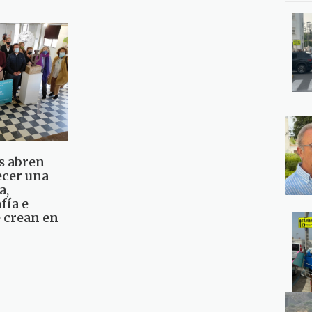
s abren
ecer una
a,
fía e
e crean en