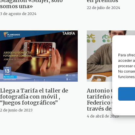
Magallón «Mujer, solo
en premios
somos una»
22 de julio de 2024
3 de agosto de 2024
Para ofre
acceder a 
procesar 
No consent
funciones
Llega a Tarifa el taller de
Antonio C. Malia,
fotografía con móvil ,
tarifeño que rein
“Juegos fotográficos”
Federico García L
través de la fotog
2 de junio de 2023
4 de abril de 2023