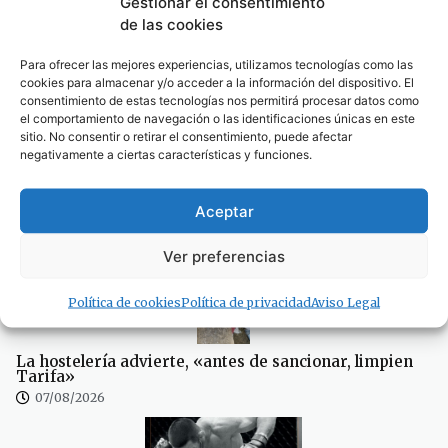
Gestionar el consentimiento
07/08/2026
de las cookies
Para ofrecer las mejores experiencias, utilizamos tecnologías como las
cookies para almacenar y/o acceder a la información del dispositivo. El
consentimiento de estas tecnologías nos permitirá procesar datos como
el comportamiento de navegación o las identificaciones únicas en este
sitio. No consentir o retirar el consentimiento, puede afectar
negativamente a ciertas características y funciones.
La fumigación en el peor momento del verano obliga
al Ayuntamiento a intentar rectificar, tras las quejas
de los empresarios
Aceptar
07/08/2026
Ver preferencias
Política de cookies
Política de privacidad
Aviso Legal
La hostelería advierte, «antes de sancionar, limpien
Tarifa»
07/08/2026