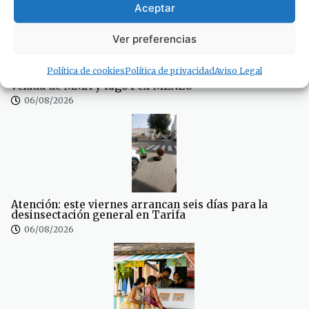
Aceptar
Ver preferencias
Política de cookies
Política de privacidad
Aviso Legal
Este sábado deporte y música con una espectacular
velada de MMA y Rigo Pex-MENEO
06/08/2026
Atención: este viernes arrancan seis días para la
desinsectación general en Tarifa
06/08/2026