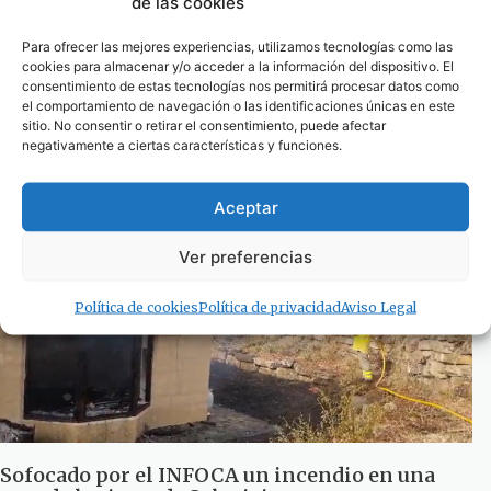
de las cookies
Para ofrecer las mejores experiencias, utilizamos tecnologías como las
cookies para almacenar y/o acceder a la información del dispositivo. El
consentimiento de estas tecnologías nos permitirá procesar datos como
El Ayuntamiento de Tarifa apoya la demanda
el comportamiento de navegación o las identificaciones únicas en este
de los trabajadores del Infoca en Cádiz
sitio. No consentir o retirar el consentimiento, puede afectar
negativamente a ciertas características y funciones.
28 de julio de 2023
Aceptar
Ver preferencias
Política de cookies
Política de privacidad
Aviso Legal
Sofocado por el INFOCA un incendio en una