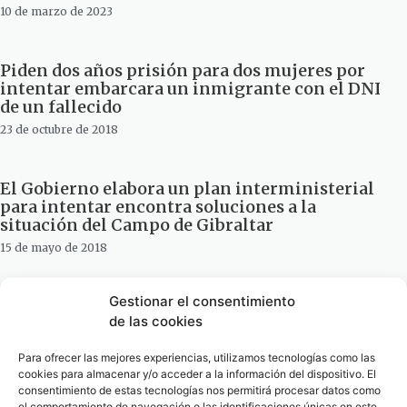
10 de marzo de 2023
Piden dos años prisión para dos mujeres por
intentar embarcara un inmigrante con el DNI
de un fallecido
23 de octubre de 2018
El Gobierno elabora un plan interministerial
para intentar encontra soluciones a la
situación del Campo de Gibraltar
15 de mayo de 2018
Gestionar el consentimiento
La Junta sólo quiere intentar confundir sobre
de las cookies
la AP-4″: Agustín Muñoz
5 de febrero de 2018
Para ofrecer las mejores experiencias, utilizamos tecnologías como las
cookies para almacenar y/o acceder a la información del dispositivo. El
consentimiento de estas tecnologías nos permitirá procesar datos como
Fallece el ciclista que resultó herido al intentar
el comportamiento de navegación o las identificaciones únicas en este