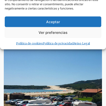
esquivar a un peatón en Tarifa
sitio. No consentir o retirar el consentimiento, puede afectar
negativamente a ciertas características y funciones.
27 de septiembre de 2016
1
2
3
4
Aceptar
Ver preferencias
· Noticias de Hoy
Política de cookies
Política de privacidad
Aviso Legal