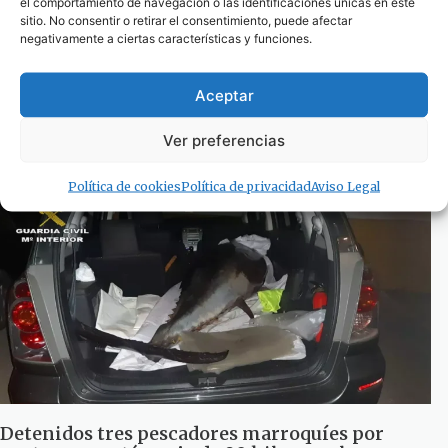
el comportamiento de navegación o las identificaciones únicas en este
sitio. No consentir o retirar el consentimiento, puede afectar
negativamente a ciertas características y funciones.
Condenados los tres pescadores marroquíes
detenidos en el Estrecho con un atún rojo de 90
Aceptar
kilos
18 de octubre de 2025
Ver preferencias
Política de cookies
Política de privacidad
Aviso Legal
Detenidos tres pescadores marroquíes por