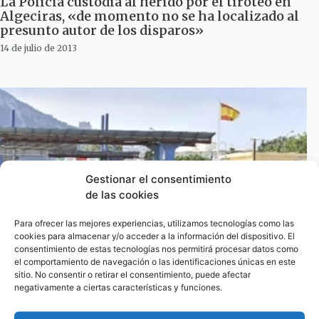
La Policía custodia al herido por el tiroteo en
Algeciras, «de momento no se ha localizado al
presunto autor de los disparos»
14 de julio de 2013
Gestionar el consentimiento
de las cookies
Para ofrecer las mejores experiencias, utilizamos tecnologías como las
cookies para almacenar y/o acceder a la información del dispositivo. El
consentimiento de estas tecnologías nos permitirá procesar datos como
Localizado en la Verja un menor fugado hace
el comportamiento de navegación o las identificaciones únicas en este
dos días de una casa de acogida gibraltareña
sitio. No consentir o retirar el consentimiento, puede afectar
negativamente a ciertas características y funciones.
29 de mayo de 2013
1
2