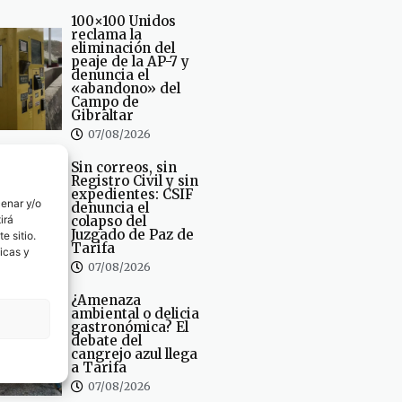
100×100 Unidos
reclama la
eliminación del
peaje de la AP-7 y
denuncia el
«abandono» del
Campo de
Gibraltar
07/08/2026
Sin correos, sin
Registro Civil y sin
expedientes: CSIF
cenar y/o
denuncia el
irá
colapso del
Juzgado de Paz de
e sitio.
Tarifa
icas y
07/08/2026
¿Amenaza
ambiental o delicia
gastronómica? El
debate del
cangrejo azul llega
a Tarifa
07/08/2026