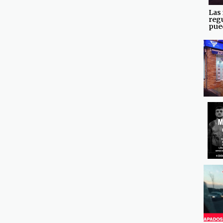
Las 
reg
pued