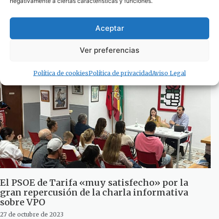
negativamente a ciertas características y funciones.
«Muy correcto, sobre todo en conductores que
ponen en riesgo la vida de los demás»
Aceptar
1 de mayo de 2024
Ver preferencias
Política de cookies
Política de privacidad
Aviso Legal
El PSOE de Tarifa «muy satisfecho» por la
gran repercusión de la charla informativa
sobre VPO
27 de octubre de 2023