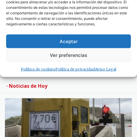
cookies para almacenar y/o acceder a la información del dispositivo. El
Los premios del Gran Pasacalles del Humor
consentimiento de estas tecnologías nos permitirá procesar datos como
han subido al escenario de la Alameda
el comportamiento de navegación o las identificaciones únicas en este
sitio. No consentir o retirar el consentimiento, puede afectar
26 de febrero de 2018
negativamente a ciertas características y funciones.
Comienza la fiesta del carnaval de manos del
Aceptar
pasacalles escolar
Ver preferencias
22 de febrero de 2018
1
2
Política de cookies
Política de privacidad
Aviso Legal
· Noticias de Hoy