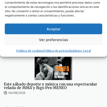
consentimiento de estas tecnologías nos permitirá procesar datos como
07/08/2026
el comportamiento de navegación o las identificaciones únicas en este
sitio. No consentir o retirar el consentimiento, puede afectar
negativamente a ciertas características y funciones.
Aceptar
Ver preferencias
La hostelería advierte, «antes de sancionar, limpien
Tarifa»
07/08/2026
Política de cookies
Política de privacidad
Aviso Legal
Este sábado deporte y música con una espectacular
velada de MMA y Rigo Pex-MENEO
06/08/2026