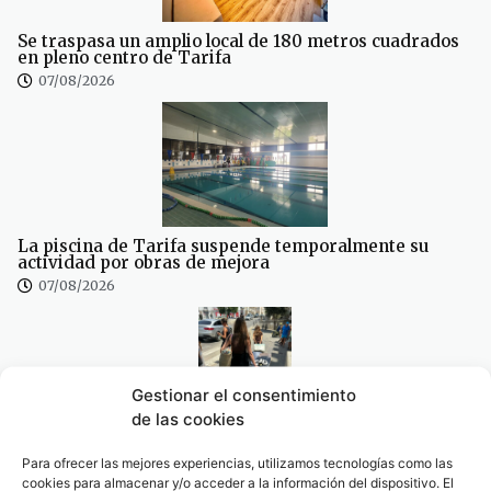
Se traspasa un amplio local de 180 metros cuadrados
en pleno centro de Tarifa
07/08/2026
La piscina de Tarifa suspende temporalmente su
actividad por obras de mejora
07/08/2026
Gestionar el consentimiento
de las cookies
La fumigación en el peor momento del verano obliga
Para ofrecer las mejores experiencias, utilizamos tecnologías como las
al Ayuntamiento a intentar rectificar, tras las quejas
de los empresarios
cookies para almacenar y/o acceder a la información del dispositivo. El