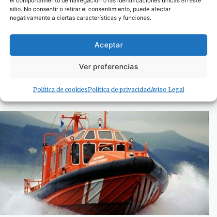
sitio. No consentir o retirar el consentimiento, puede afectar
negativamente a ciertas características y funciones.
Aceptar
Denunciada una persona por transportar más
Ver preferencias
de 850 kilos de atún rojo pescados ilegalmente
25 de junio de 2024
Política de cookies
Política de privacidad
Aviso Legal