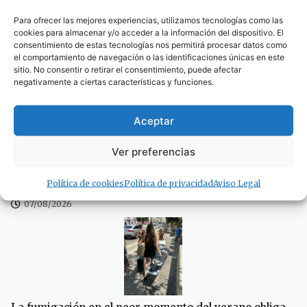
Para ofrecer las mejores experiencias, utilizamos tecnologías como las
cookies para almacenar y/o acceder a la información del dispositivo. El
consentimiento de estas tecnologías nos permitirá procesar datos como
Se traspasa un amplio local de 180 metros cuadrados
el comportamiento de navegación o las identificaciones únicas en este
en pleno centro de Tarifa
sitio. No consentir o retirar el consentimiento, puede afectar
07/08/2026
negativamente a ciertas características y funciones.
Aceptar
Ver preferencias
La piscina de Tarifa suspende temporalmente su
Política de cookies
Política de privacidad
Aviso Legal
actividad por obras de mejora
07/08/2026