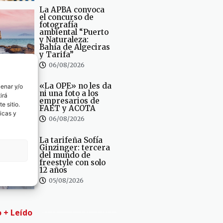
La APBA convoca
el concurso de
fotografía
ambiental “Puerto
y Naturaleza:
Bahía de Algeciras
y Tarifa”
06/08/2026
«La OPE» no les da
cenar y/o
ni una foto a los
irá
empresarios de
e sitio.
FAET y ACOTA
icas y
06/08/2026
La tarifeña Sofía
Ginzinger: tercera
del mundo de
freestyle con solo
12 años
05/08/2026
o + Leído