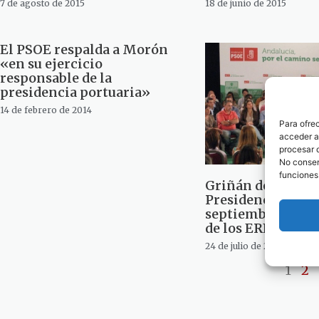
7 de agosto de 2015
18 de junio de 2015
El PSOE respalda a Morón
«en su ejercicio
responsable de la
presidencia portuaria»
14 de febrero de 2014
Para ofre
acceder a 
procesar 
No consent
funciones
Griñán dejará la
Presidencia de la
septiembre con l
de los ERES en ci
24 de julio de 2013
1
2