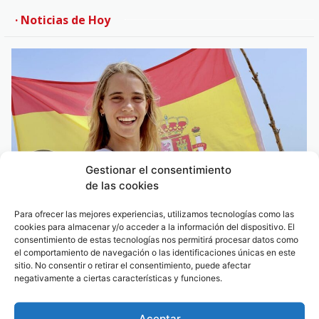
· Noticias de Hoy
Gestionar el consentimiento
de las cookies
Para ofrecer las mejores experiencias, utilizamos tecnologías como las
cookies para almacenar y/o acceder a la información del dispositivo. El
consentimiento de estas tecnologías nos permitirá procesar datos como
el comportamiento de navegación o las identificaciones únicas en este
La tarifeña Sofía Ginzinger: tercera del mundo de freestyle
con solo 12 años
sitio. No consentir o retirar el consentimiento, puede afectar
negativamente a ciertas características y funciones.
Aceptar