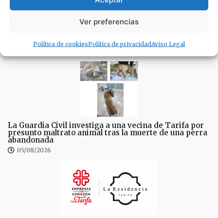
Ver preferencias
La tarifeña Sofía Ginzinger: tercera del mundo de
freestyle con solo 12 años
Política de cookies
Política de privacidad
Aviso Legal
05/08/2026
La Guardia Civil investiga a una vecina de Tarifa por
presunto maltrato animal tras la muerte de una perra
abandonada
05/08/2026