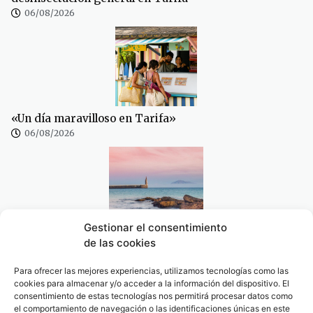
06/08/2026
«Un día maravilloso en Tarifa»
06/08/2026
Gestionar el consentimiento
La APBA convoca el concurso de fotografía ambiental
de las cookies
“Puerto y Naturaleza: Bahía de Algeciras y Tarifa”
06/08/2026
Para ofrecer las mejores experiencias, utilizamos tecnologías como las
cookies para almacenar y/o acceder a la información del dispositivo. El
consentimiento de estas tecnologías nos permitirá procesar datos como
el comportamiento de navegación o las identificaciones únicas en este