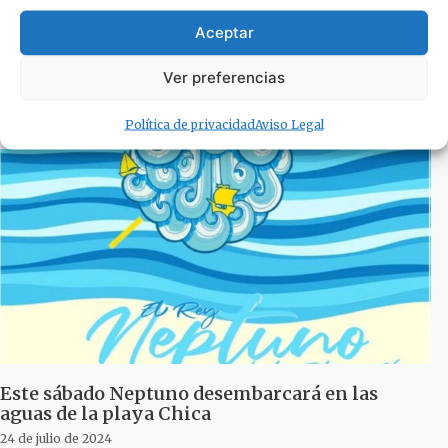
Aceptar
Algeciras y Tarifa suman más de 56.000
pasajeros entre viernes y sábado en la OPE
Ver preferencias
30 de julio de 2024
Política de privacidad
Aviso Legal
Este sábado Neptuno desembarcará en las
aguas de la playa Chica
24 de julio de 2024