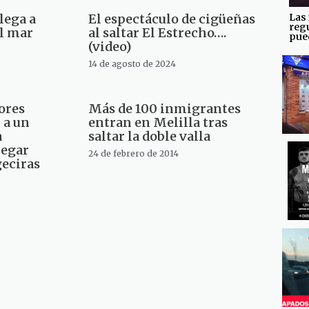
Las 
lega a
El espectáculo de cigüeñas
reg
el mar
al saltar El Estrecho….
pued
(video)
14 de agosto de 2024
ores
Más de 100 inmigrantes
 a un
entran en Melilla tras
a
saltar la doble valla
legar
24 de febrero de 2014
geciras