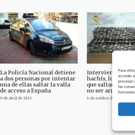
Para ofre
La Policía Nacional detiene
Intervienen 173 k
acceder a 
a dos personas por intentar
hachís, los agent
procesar 
una de ellas saltar la valla
que saltar a la cu
No consent
de acceso a España
no ser arrollados
funciones
9 de abril de 2013
6 de octubre de 2012