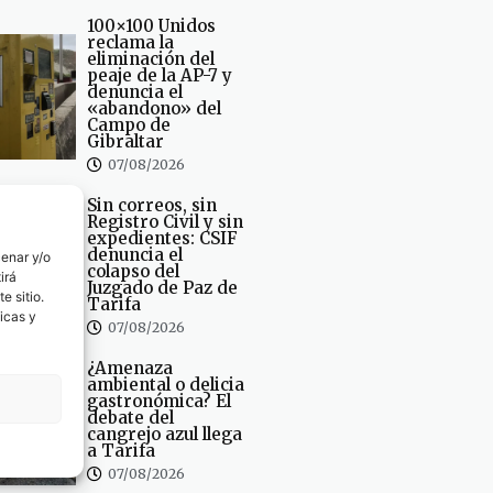
100×100 Unidos
reclama la
eliminación del
peaje de la AP-7 y
denuncia el
«abandono» del
Campo de
Gibraltar
07/08/2026
Sin correos, sin
Registro Civil y sin
expedientes: CSIF
denuncia el
cenar y/o
colapso del
irá
Juzgado de Paz de
e sitio.
Tarifa
icas y
07/08/2026
¿Amenaza
ambiental o delicia
gastronómica? El
debate del
cangrejo azul llega
a Tarifa
07/08/2026