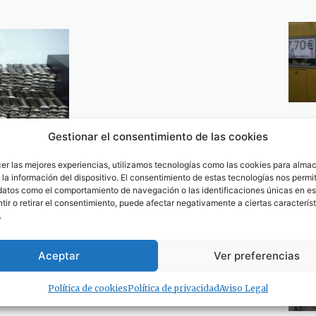
Gestionar el consentimiento de las cookies
cer las mejores experiencias, utilizamos tecnologías como las cookies para alma
ilos de
la información del dispositivo. El consentimiento de estas tecnologías nos permit
es tuvieron
datos como el comportamiento de navegación o las identificaciones únicas en est
neta para
ir o retirar el consentimiento, puede afectar negativamente a ciertas característ
.
Aceptar
Ver preferencias
Política de cookies
Política de privacidad
Aviso Legal