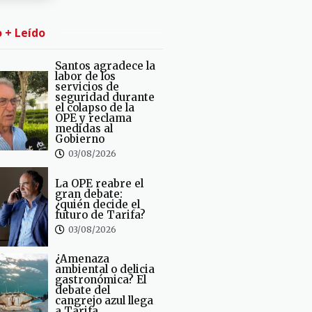
o + Leído
Santos agradece la
labor de los
servicios de
seguridad durante
el colapso de la
OPE y reclama
medidas al
Gobierno
03/08/2026
La OPE reabre el
gran debate:
¿quién decide el
futuro de Tarifa?
03/08/2026
¿Amenaza
ambiental o delicia
gastronómica? El
debate del
cangrejo azul llega
a Tarifa