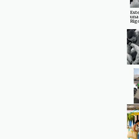
Est
una
Rig