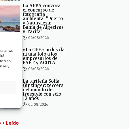
La APBA convoca
el concurso de
fotografía
ambiental “Puerto
y Naturaleza:
Bahía de Algeciras
y Tarifa”
06/08/2026
«La OPE» no les da
cenar y/o
ni una foto a los
irá
empresarios de
e sitio.
FAET y ACOTA
icas y
06/08/2026
La tarifeña Sofía
Ginzinger: tercera
del mundo de
freestyle con solo
12 años
05/08/2026
o + Leído