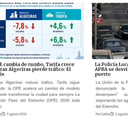
E cambia de rumbo, Tarifa crece
La Policía Loc
as Algeciras pierde tráfico: El
APBA se desvi
is
puerto
as Algeciras reduce tráfico, Tarifa sigue
La Unión de la P
ndo: la OPE acelera un cambio de modelo
denunciado la
ede transformar la ciudad para siempre La
desamparo" q
ción Paso del Estrecho (OPE) 2026 está
soportando los a
o
del Estrecho
s
5 agosto 2026
Por
Carlos
4 agosto