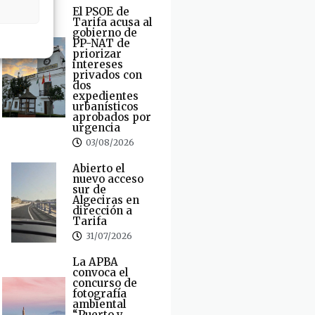
El PSOE de
Tarifa acusa al
gobierno de
PP-NAT de
priorizar
intereses
privados con
dos
expedientes
urbanísticos
aprobados por
urgencia
03/08/2026
Abierto el
nuevo acceso
sur de
Algeciras en
dirección a
Tarifa
31/07/2026
La APBA
convoca el
concurso de
fotografía
ambiental
“Puerto y