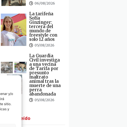
06/08/2026
La tarifeña
Sofía
Ginzinger:
tercera del
mundo de
freestyle con
solo 12 años
05/08/2026
La Guardia
Civil investiga
a una vecina
de Tarifa por
presunto
maltrato
animal tras la
muerte de una
perra
abandonada
cenar y/o
irá
05/08/2026
e sitio.
icas y
· Lo + Leído