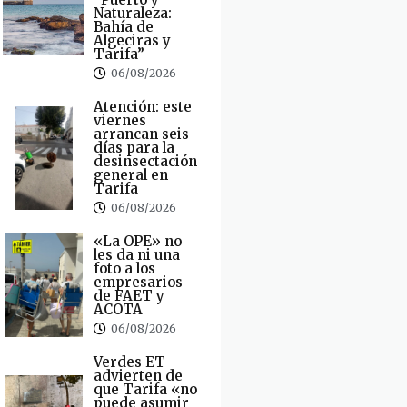
Naturaleza:
Bahía de
Algeciras y
Tarifa”
06/08/2026
Atención: este
viernes
arrancan seis
días para la
desinsectación
general en
Tarifa
06/08/2026
«La OPE» no
les da ni una
foto a los
empresarios
de FAET y
ACOTA
06/08/2026
Verdes ET
advierten de
que Tarifa «no
puede asumir