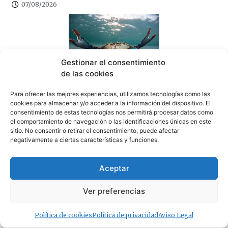
07/08/2026
Gestionar el consentimiento
de las cookies
¿Amenaza ambiental o delicia gastronómica? El
debate del cangrejo azul llega a Tarifa
Para ofrecer las mejores experiencias, utilizamos tecnologías como las
07/08/2026
cookies para almacenar y/o acceder a la información del dispositivo. El
consentimiento de estas tecnologías nos permitirá procesar datos como
el comportamiento de navegación o las identificaciones únicas en este
sitio. No consentir o retirar el consentimiento, puede afectar
· Lo + Leído
negativamente a ciertas características y funciones.
Aceptar
Ver preferencias
La Policía Local de Tarifa rechaza que la APBA se
Política de cookies
Política de privacidad
Aviso Legal
desvincule del caos fuera del puerto