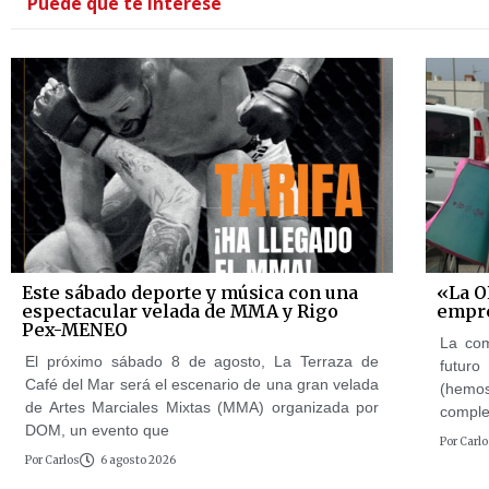
Puede que te interese
Este sábado deporte y música con una
«La O
espectacular velada de MMA y Rigo
empre
Pex-MENEO
La com
El próximo sábado 8 de agosto, La Terraza de
futuro
Café del Mar será el escenario de una gran velada
(hemos
de Artes Marciales Mixtas (MMA) organizada por
complet
DOM, un evento que
Por
Carlo
Por
Carlos
6 agosto 2026