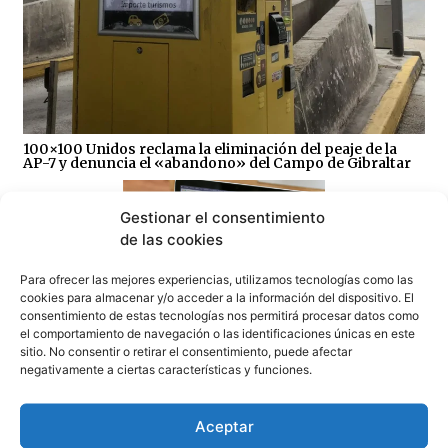
100×100 Unidos reclama la eliminación del peaje de la
AP-7 y denuncia el «abandono» del Campo de Gibraltar
Gestionar el consentimiento
de las cookies
Para ofrecer las mejores experiencias, utilizamos tecnologías como las
cookies para almacenar y/o acceder a la información del dispositivo. El
Sin correos, sin Registro Civil y sin expedientes:
consentimiento de estas tecnologías nos permitirá procesar datos como
CSIF denuncia el colapso del Juzgado de Paz de
el comportamiento de navegación o las identificaciones únicas en este
Tarifa
sitio. No consentir o retirar el consentimiento, puede afectar
07/08/2026
negativamente a ciertas características y funciones.
Aceptar