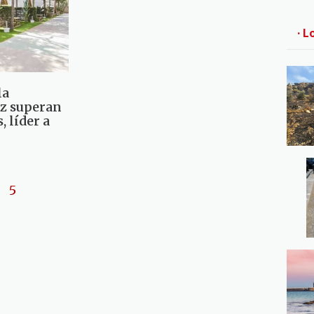
· L
la
iz superan
, líder a
5