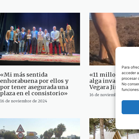
Para ofre
acceder a 
«Mi más sentida
«11 millones de k
procesar 
enhorabuena por ellos y
alga invasora». 
No consent
por tener asegurada una
Vegara Jiménez
funciones
plaza en el consistorio»
16 de noviembre de 2024
16 de noviembre de 2024