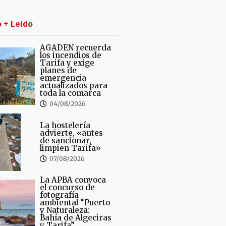
o + Leído
AGADEN recuerda
los incendios de
Tarifa y exige
planes de
emergencia
actualizados para
toda la comarca
04/08/2026
La hostelería
advierte, «antes
de sancionar,
limpien Tarifa»
07/08/2026
La APBA convoca
el concurso de
fotografía
ambiental “Puerto
y Naturaleza:
Bahía de Algeciras
y Tarifa”