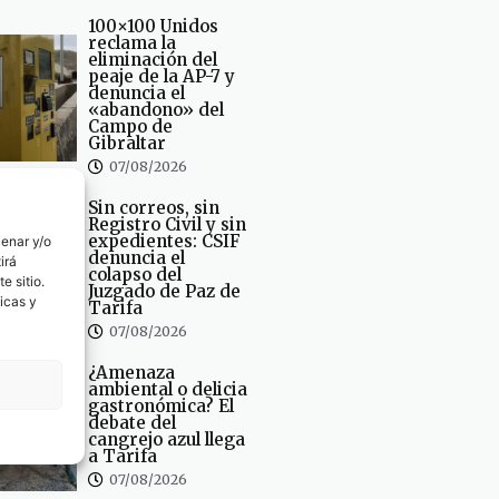
100×100 Unidos
reclama la
eliminación del
peaje de la AP-7 y
denuncia el
«abandono» del
Campo de
Gibraltar
07/08/2026
Sin correos, sin
Registro Civil y sin
expedientes: CSIF
cenar y/o
denuncia el
irá
colapso del
e sitio.
Juzgado de Paz de
icas y
Tarifa
07/08/2026
¿Amenaza
ambiental o delicia
gastronómica? El
debate del
cangrejo azul llega
a Tarifa
07/08/2026