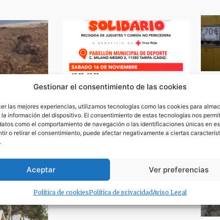
Gestionar el consentimiento de las cookies
cer las mejores experiencias, utilizamos tecnologías como las cookies para alma
la información del dispositivo. El consentimiento de estas tecnologías nos permit
ilos de
Boxeo y Kite Surf, unidos
datos como el comportamiento de navegación o las identificaciones únicas en est
Por Antonio
para una recogida de
ir o retirar el consentimiento, puede afectar negativamente a ciertas característ
juguetes solidaria
.
16 de noviembre de 2024
Aceptar
Ver preferencias
Política de cookies
Política de privacidad
Aviso Legal