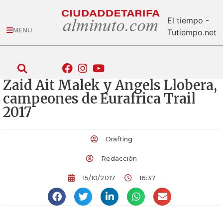
El tiempo -
MENU
Tutiempo.net
Zaid Ait Malek y Angels Llobera,
campeones de Eurafrica Trail
2017
Drafting
Redacción
15/10/2017
16:37