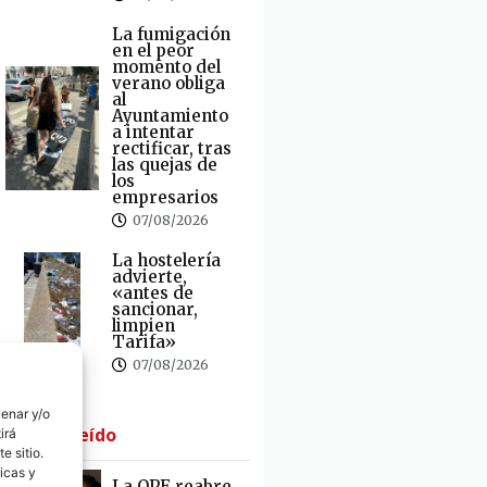
La fumigación
en el peor
momento del
verano obliga
al
Ayuntamiento
a intentar
rectificar, tras
las quejas de
los
empresarios
07/08/2026
La hostelería
advierte,
«antes de
sancionar,
limpien
Tarifa»
07/08/2026
cenar y/o
· Lo + Leído
irá
e sitio.
icas y
La OPE reabre