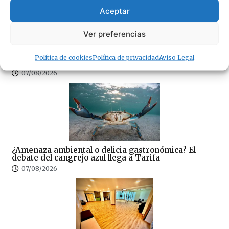
Aceptar
Ver preferencias
Sin correos, sin Registro Civil y sin expedientes:
CSIF denuncia el colapso del Juzgado de Paz de
Política de cookies
Política de privacidad
Aviso Legal
Tarifa
07/08/2026
¿Amenaza ambiental o delicia gastronómica? El
debate del cangrejo azul llega a Tarifa
07/08/2026