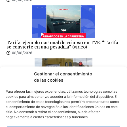
Tarifa, ejemplo nacional de colapso en TVE: “Tarifa
se convierte en una pesadilla” (video)
08/08/2026
Gestionar el consentimiento
de las cookies
Para ofrecer las mejores experiencias, utilizamos tecnologías como las
100×100 Unidos reclama la eliminación del peaje de
cookies para almacenar y/o acceder a la información del dispositivo. El
la AP-7 y denuncia el «abandono» del Campo de
consentimiento de estas tecnologías nos permitirá procesar datos como
Gibraltar
el comportamiento de navegación o las identificaciones únicas en este
07/08/2026
sitio. No consentir o retirar el consentimiento, puede afectar
negativamente a ciertas características y funciones.