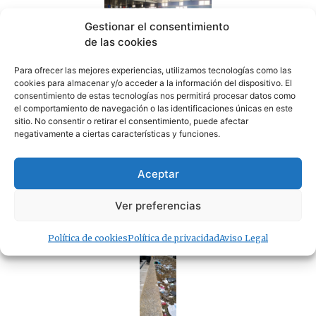
Gestionar el consentimiento
de las cookies
La piscina de Tarifa suspende temporalmente su
Para ofrecer las mejores experiencias, utilizamos tecnologías como las
actividad por obras de mejora
cookies para almacenar y/o acceder a la información del dispositivo. El
07/08/2026
consentimiento de estas tecnologías nos permitirá procesar datos como
el comportamiento de navegación o las identificaciones únicas en este
sitio. No consentir o retirar el consentimiento, puede afectar
negativamente a ciertas características y funciones.
Aceptar
La fumigación en el peor momento del verano obliga
Ver preferencias
al Ayuntamiento a intentar rectificar, tras las quejas
de los empresarios
07/08/2026
Política de cookies
Política de privacidad
Aviso Legal