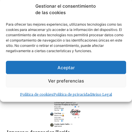
La hostelería advierte, «antes de sancionar, limpien
Tarifa»
Gestionar el consentimiento
07/08/2026
de las cookies
Para ofrecer las mejores experiencias, utilizamos tecnologías como las
· Lo + Leído
cookies para almacenar y/o acceder a la información del dispositivo. El
consentimiento de estas tecnologías nos permitirá procesar datos como
el comportamiento de navegación o las identificaciones únicas en este
sitio. No consentir o retirar el consentimiento, puede afectar
negativamente a ciertas características y funciones.
Aceptar
Tarifa advierte de sanciones a los establecimientos
Ver preferencias
que no mantengan limpias sus terrazas
04/08/2026
Política de cookies
Política de privacidad
Aviso Legal