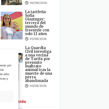
06/08/2026
La tarifeña
Sofía
Ginzinger:
tercera del
mundo de
freestyle con
solo 12 años
05/08/2026
La Guardia
Civil investiga
a una vecina
de Tarifa por
presunto
cenar y/o
maltrato
animal tras la
irá
muerte de una
e sitio.
perra
icas y
abandonada
05/08/2026
· Lo + Leído