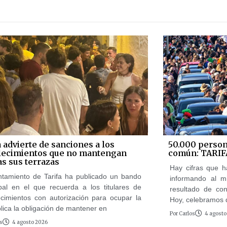
a advierte de sanciones a los
50.000 person
lecimientos que no mantengan
común: TARIF
as sus terrazas
Hay cifras que h
ntamiento de Tarifa ha publicado un bando
informando al m
pal en el que recuerda a los titulares de
resultado de cons
ecimientos con autorización para ocupar la
Hoy, celebramos 
lica la obligación de mantener en
Por
Carlos
4 agosto
s
4 agosto 2026