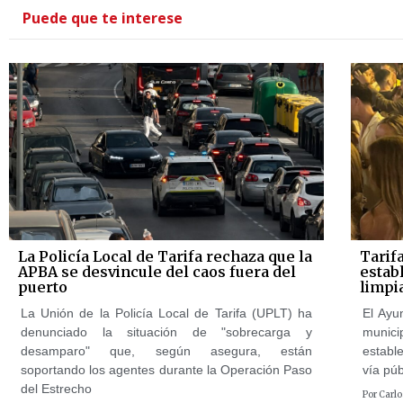
Puede que te interese
La Policía Local de Tarifa rechaza que la
Tarif
APBA se desvincule del caos fuera del
estab
puerto
limpi
La Unión de la Policía Local de Tarifa (UPLT) ha
El Ayu
denunciado la situación de "sobrecarga y
munici
desamparo" que, según asegura, están
establ
soportando los agentes durante la Operación Paso
vía púb
del Estrecho
Por
Carlo